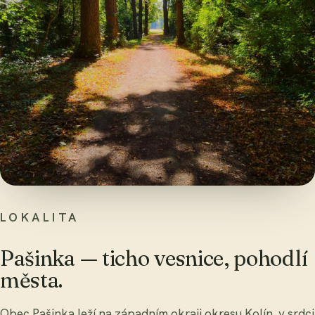
Pašinka
Kolín · 4 km
LOKALITA
Pašinka — ticho vesnice, pohodlí
města.
Obec Pašinka leží na západním okraji okresu Kolín, v srdci