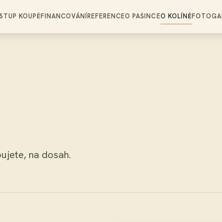
STUP KOUPĚ
FINANCOVÁNÍ
REFERENCE
O PAŠINCE
O KOLÍNĚ
FOTOGAL
ujete, na dosah.