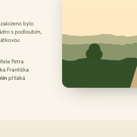
 založeno bylo
jádro s podloubím,
mátkovou
itele Petra
íka Františka
lín
přiláká