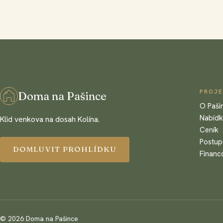
PROJ
Doma na Pašince
O Paši
Nabíd
Klid venkova na dosah Kolína.
Ceník
Postup
DOMLUVIT PROHLÍDKU
Financ
©
2026
Doma na Pašince