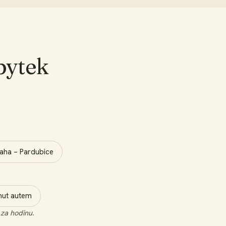
bytek
raha – Pardubice
inut autem
 za hodinu.