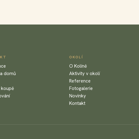
EKT
OKOLÍ
nce
O Kolíně
ka domů
Aktivity v okolí
Reference
 koupě
Fotogalerie
ování
Novinky
Kontakt