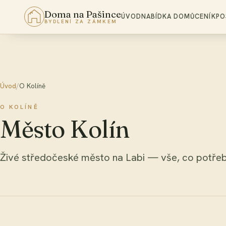
Doma na Pašince
ÚVOD
NABÍDKA DOMŮ
CENÍK
PO
BYDLENÍ ZA ZÁMKEM
Úvod
/
O Kolíně
O KOLÍNĚ
Město Kolín
Živé středočeské město na Labi — vše, co potřeb