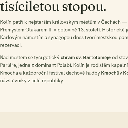
tisíciletou stopou.
Kolín patří k nejstarším královským městům v Čechách —
Přemyslem Otakarem II. v polovině 13. století. Historické 
Karlovým náměstím a synagogou dnes tvoří městskou pa
rezervaci.
Nad městem se tyčí gotický
chrám sv. Bartoloměje
od stav
Parléře, jedna z dominant Polabí. Kolín je rodištěm kapeln
Kmocha a každoroční festival dechové hudby
Kmochův Ko
návštěvníky z celé republiky.