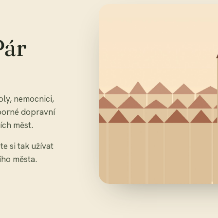
Pár
oly, nemocnici,
ýborné dopravní
ích měst.
e si tak užívat
ího města.