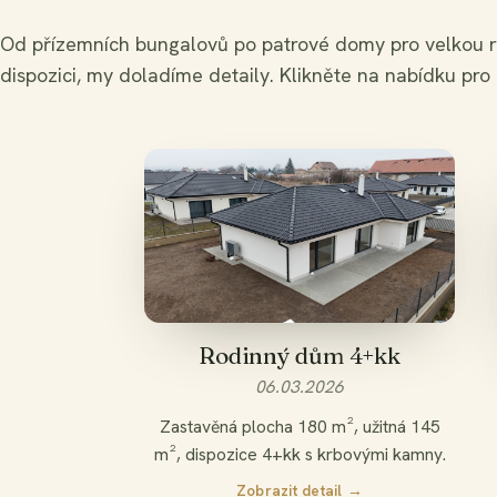
Od přízemních bungalovů po patrové domy pro velkou r
dispozici, my doladíme detaily. Klikněte na nabídku pro 
VYPRODÁNO
Rodinný dům 4+kk
06.03.2026
Zastavěná plocha 180 m², užitná 145
m², dispozice 4+kk s krbovými kamny.
Zobrazit detail →