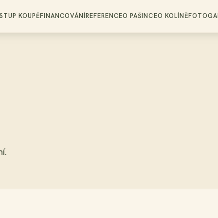
STUP KOUPĚ
FINANCOVÁNÍ
REFERENCE
O PAŠINCE
O KOLÍNĚ
FOTOGAL
í.