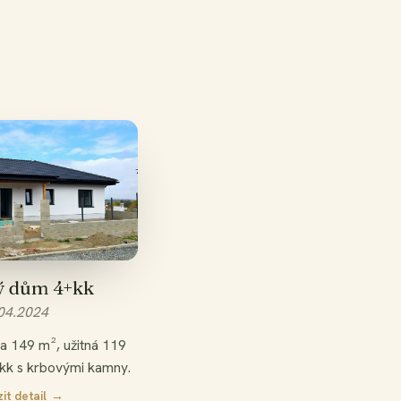
DÁNO
ý dům 4+kk
04.2024
a 149 m², užitná 119
kk s krbovými kamny.
it detail →