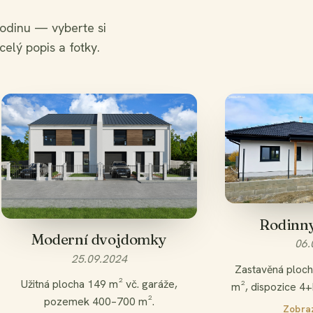
odinu — vyberte si
celý popis a fotky.
VYPRO
Rodinn
Moderní dvojdomky
06.
25.09.2024
Zastavěná ploch
Užitná plocha 149 m² vč. garáže,
m², dispozice 4+
pozemek 400–700 m².
Zobraz