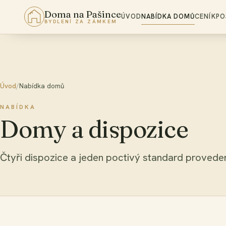
Doma na Pašince
ÚVOD
NABÍDKA DOMŮ
CENÍK
PO
BYDLENÍ ZA ZÁMKEM
Úvod
/
Nabídka domů
NABÍDKA
Domy a dispozice
Čtyři dispozice a jeden poctivý standard proveden