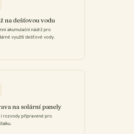
ž na dešťovou vodu
ní akumulační nádrž pro
árné využití dešťové vody.
rava na solární panely
a i rozvody připravené pro
taiku.