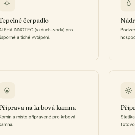
Tepelné čerpadlo
Nádr
ALPHA INNOTEC (vzduch–voda) pro
Podzem
úsporné a tiché vytápění.
hospod
Příprava na krbová kamna
Příp
Komín a místo připravené pro krbová
Statik
kamna.
fotovol